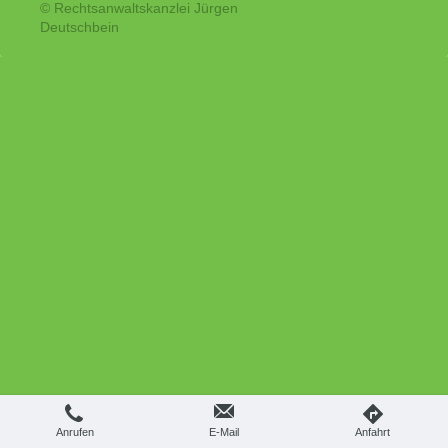
© Rechtsanwaltskanzlei Jürgen
Deutschbein
Anrufen
E-Mail
Anfahrt